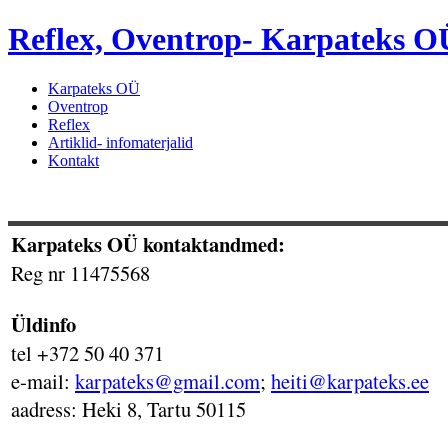
Reflex, Oventrop- Karpateks O
Karpateks OÜ
Oventrop
Reflex
Artiklid- infomaterjalid
Kontakt
Karpateks OÜ kontaktandmed:
Reg nr 11475568
Üldinfo
tel +372 50 40 371
e-mail:
karpateks@gmail.com
;
heiti@karpateks.ee
aadress: Heki 8, Tartu 50115